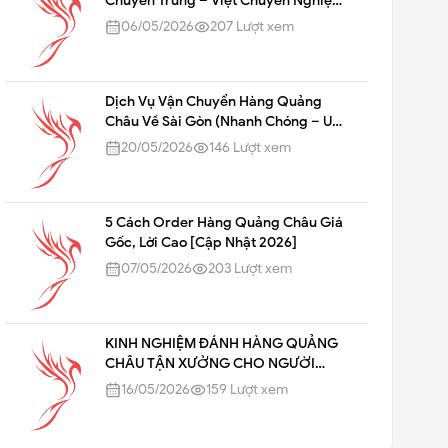
Chuyển Trung – Việt Chuyên Nghiệp,
An Toàn
06/05/2026
207
Lượt xem
Dịch Vụ Vận Chuyển Hàng Quảng
Châu Về Sài Gòn (Nhanh Chóng – Uy
Tín – Giá Rẻ)
20/05/2026
146
Lượt xem
5 Cách Order Hàng Quảng Châu Giá
Gốc, Lời Cao [Cập Nhật 2026]
07/05/2026
203
Lượt xem
KINH NGHIỆM ĐÁNH HÀNG QUẢNG
CHÂU TẬN XƯỞNG CHO NGƯỜI
LÀM KINH DOANH
16/05/2026
159
Lượt xem