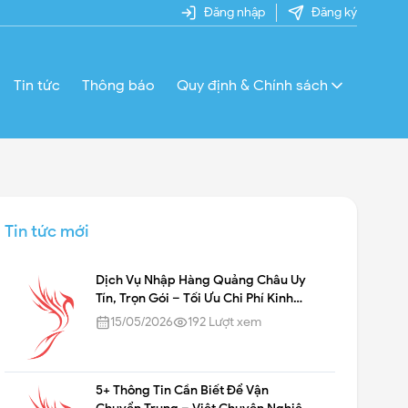
Đăng nhập
Đăng ký
Tin tức
Thông báo
Quy định & Chính sách
Tin tức mới
Dịch Vụ Nhập Hàng Quảng Châu Uy
Tín, Trọn Gói – Tối Ưu Chi Phí Kinh
Doanh
15/05/2026
192
Lượt xem
5+ Thông Tin Cần Biết Để Vận