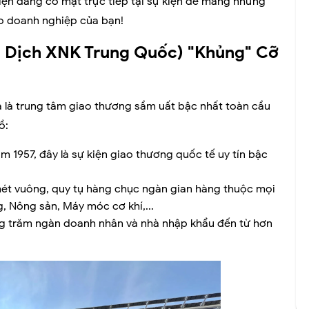
iện đang có mặt trực tiếp tại sự kiện để mang những
ho doanh nghiệp của bạn!
ao Dịch XNK Trung Quốc) "Khủng" Cỡ
mà là trung tâm giao thương sầm uất bậc nhất toàn cầu
ồ:
 1957, đây là sự kiện giao thương quốc tế uy tín bậc
 mét vuông, quy tụ hàng chục ngàn gian hàng thuộc mọi
ng, Nông sản, Máy móc cơ khí,...
ng trăm ngàn doanh nhân và nhà nhập khẩu đến từ hơn