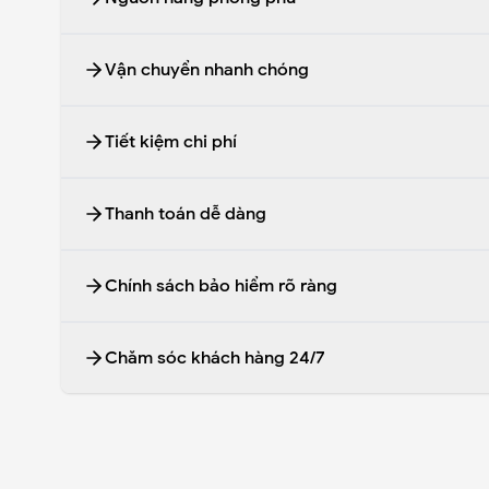
Đội ngũ uy tín chuyên tìm nguồn hàng Trung Quốc 
Vận chuyển nhanh chóng
Vận chuyển Trung quốc về Việt Nam từ 2-3 ngày
Tiết kiệm chi phí
Giá vận chuyển tận gốc và có ưu đãi đặc biệt
Thanh toán dễ dàng
Thanh toán chuyển khoản hoặc tiền mặt
Chính sách bảo hiểm rõ ràng
Mất hàng đền 100% giá trị hàng
Chăm sóc khách hàng 24/7
Đội ngũ chăm sóc liên tục hỗ trợ trực tuyến.