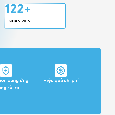
129+
NHÂN VIÊN
uồn cung ứng
Hiệu quả chi phí
ng rủi ro