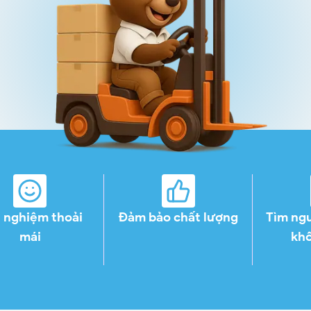
i nghiệm thoải
Đảm bảo chất lượng
Tìm ng
mái
khô